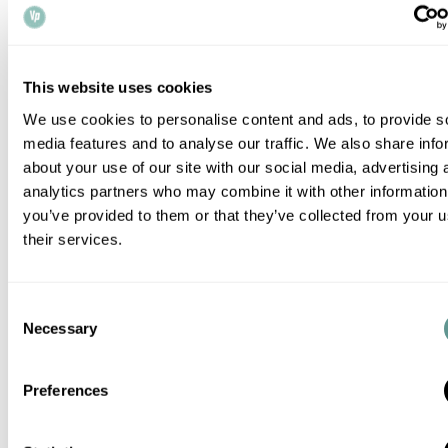
Eine Alternative besteht in der Beauftragung eines
zugelassenen Unternehmensdienstleisters (ACSP). Das
Notariat Vanner Perez ist ein solcher Dienstleister. Wir
bieten flexible und effiziente Lösungen zu
This website uses cookies
wettbewerbsfähigen Preisen an und haben bereits
We use cookies to personalise content and ads, to provide s
hunderten Mandanten dabei geholfen, Compliance mit der
media features and to analyse our traffic. We also share info
neuen Vorschrift zu erreichen. Dabei verwenden wir sowohl
about your use of our site with our social media, advertising 
traditionelle als auch technologie-basierte Methoden und
analytics partners who may combine it with other information
können daher in den allermeisten Fällen auch dann eine
you’ve provided to them or that they’ve collected from your u
their services.
rechtskonforme Identitätsfeststellung vornehmen, wenn
dies über das Portal von Companies House nicht möglich
ist.
Consent
Necessary
Selection
Zur weiteren Beratung kontaktieren Sie uns bitte per
E-Mail unter info@vpnotaries.co.uk oder rufen Sie uns
Preferences
unter +44 203 668 6626 an. Zur telefonischen
Beratung auf Deutsch müssen Sie unter Umständen