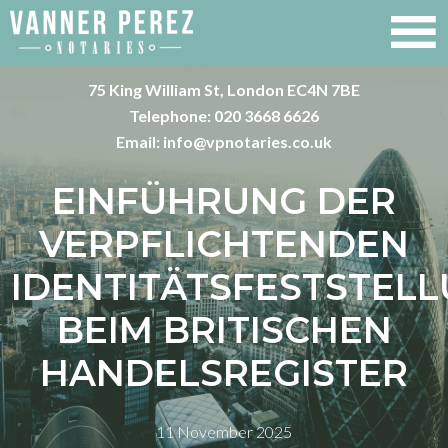
75 King William St, London EC4N 7BE
Telephone:
020 3668 6626
Email:
info@vpnotaries.co.uk
EINFÜHRUNG DER
VERPFLICHTENDEN
IDENTITÄTSFESTSTEL
BEIM BRITISCHEN
HANDELSREGISTER
11 November 2025