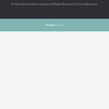
© 2026
Vanner Perez Notaries
. All Rights Reserved.
Terms of Business
.
Privacy
Notice