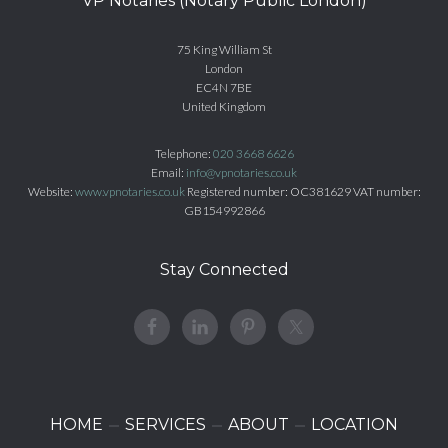
VP Notaries (Notary Public London)
75 King William St
London
EC4N 7BE
United Kingdom
Telephone:
020 3668 6626
Email:
info@vpnotaries.co.uk
Website:
www.vpnotaries.co.uk
Registered number: OC381629 VAT number:
GB154992866
Stay Connected
HOME
SERVICES
ABOUT
LOCATION