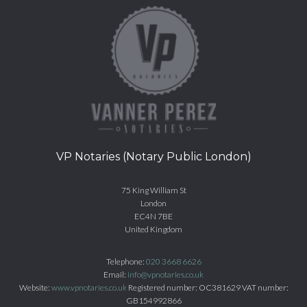
VP Notaries (Notary Public London)
75 King William St
London
EC4N 7BE
United Kingdom
Telephone:
020 3668 6626
Email:
info@vpnotaries.co.uk
Website:
www.vpnotaries.co.uk
Registered number: OC381629 VAT number:
GB154992866