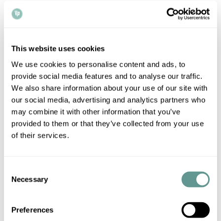
– Gestionamos apostillas a diario a través de los servicios
ordinario y exprés, y contamos con un traductor jurado en
el despacho, lo que facilita y agiliza el trámite.
This website uses cookies
We use cookies to personalise content and ads, to
– Si no quieres desprenderte de tu certificado de
provide social media features and to analyse our traffic.
naturalización original, dada la importancia de este
We also share information about your use of our site with
documento, tendrás la opción de traerlo en persona a
our social media, advertising and analytics partners who
nuestro despacho en Bank/Monument para que lo
may combine it with other information that you’ve
copiemos y te lo puedas llevar en mano. No obstante,
provided to them or that they’ve collected from your use
también ofrecemos envíos por correo o mensajero, y se
of their services.
puede organizar esa parte del trámite remotamente si no
vives en Londres o no te resulta conveniente una visita en
persona.
Consent
Necessary
Selection
Además de los documentos indicados, actualmente se han
de presentar también el Consulado un formulario de
Preferences
solicitud (que puedes descargar directamente de la web