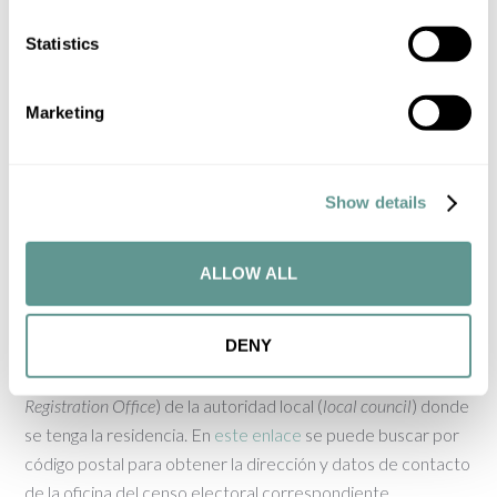
del consulado), fotocopia del pasaporte, una certificación
Statistics
literal de nacimiento y una certificación de residencia de la
autoridad local.
Marketing
La certificación literal de nacimiento tiene que haber sido
expedida con menos de 6 meses a la fecha de presentación
de la documentación. Los nacidos en España pueden
Show details
obtenerla de manera gratuita a través de la
web del
Ministerio de Justicia
.
ALLOW ALL
En cuanto a la certificación de residencia, que se conoce
DENY
como “
electoral register certificate
” o “
electoral roll certificate
”
se puede solicitar a la oficina del censo electoral (
Electoral
Registration Office
) de la autoridad local (
local council
) donde
se tenga la residencia. En
este enlace
se puede buscar por
código postal para obtener la dirección y datos de contacto
de la oficina del censo electoral correspondiente.